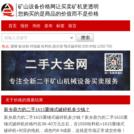
矿山设备价格网让买卖矿机更透明
您购买的是商品的价值而不是价格
首页
报价
询价
发布
标签
留言
热点:
圆锥
振动筛
对辊破
给料机
脱水筛
颚式破碎机
500
对辊
1250
750
关于价格的搜索结果
新乡鼎力的二手1615重锤式破碎机多少钱？
新乡鼎力的二手1615重锤式破碎机多少钱？新乡鼎力的二手1615重
锤式破碎机价格约在38-40万元左右，含1550给料机+1615重锤式
破碎机+对应的电机，成色约8-9成新，这就是市场正常成交价格！