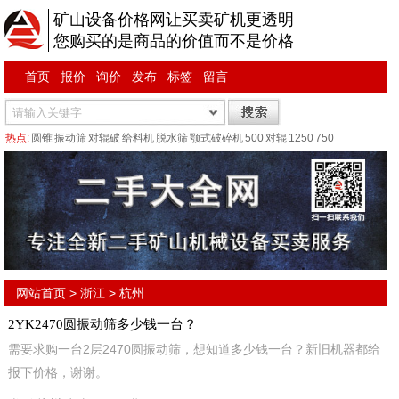
矿山设备价格网让买卖矿机更透明
您购买的是商品的价值而不是价格
首页
报价
询价
发布
标签
留言
热点:
圆锥
振动筛
对辊破
给料机
脱水筛
颚式破碎机
500
对辊
1250
750
网站首页
>
浙江
>
杭州
2YK2470圆振动筛多少钱一台？
需要求购一台2层2470圆振动筛，想知道多少钱一台？新旧机器都给
报下价格，谢谢。