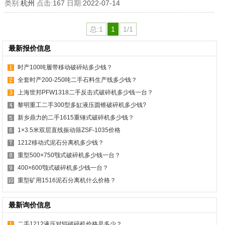
类别:
杭州
点击:
167
日期:
2022-07-14
总:1
1
1/1
最新报价信息
时产100吨履带移动破碎站多少钱？
全套时产200-250吨二手石料生产线多少钱？
上海世邦PFW1318二手反击式破碎机多少钱一台？
黎明重工二手300型多缸液压圆锥破碎机多少钱?
新乡鼎力的二手1615重锤式破碎机多少钱？
1×3.5米双层直线振动筛ZSF-1035价格
1212移动式泥石分离机多少钱？
重型500×750颚式破碎机多少钱一台？
400×600颚式破碎机多少钱一台？
重型矿用1516泥石分离机什么价格？
最新询价信息
二手1212液压对辊破碎机价格是多少？