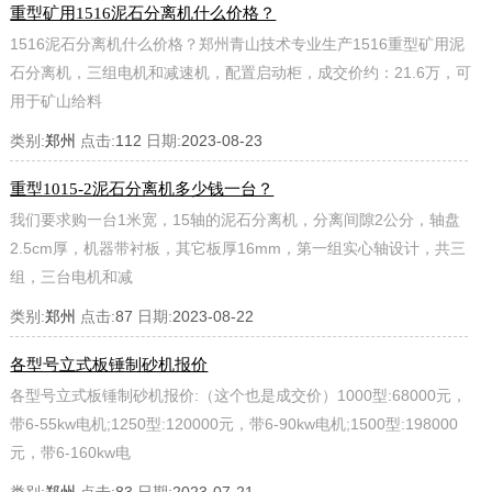
重型矿用1516泥石分离机什么价格？
1516泥石分离机什么价格？郑州青山技术专业生产1516重型矿用泥
石分离机，三组电机和减速机，配置启动柜，成交价约：21.6万，可
用于矿山给料
类别:
郑州
点击:
112
日期:
2023-08-23
重型1015-2泥石分离机多少钱一台？
我们要求购一台1米宽，15轴的泥石分离机，分离间隙2公分，轴盘
2.5cm厚，机器带衬板，其它板厚16mm，第一组实心轴设计，共三
组，三台电机和减
类别:
郑州
点击:
87
日期:
2023-08-22
各型号立式板锤制砂机报价
各型号立式板锤制砂机报价:（这个也是成交价）1000型:68000元，
带6-55kw电机;1250型:120000元，带6-90kw电机;1500型:198000
元，带6-160kw电