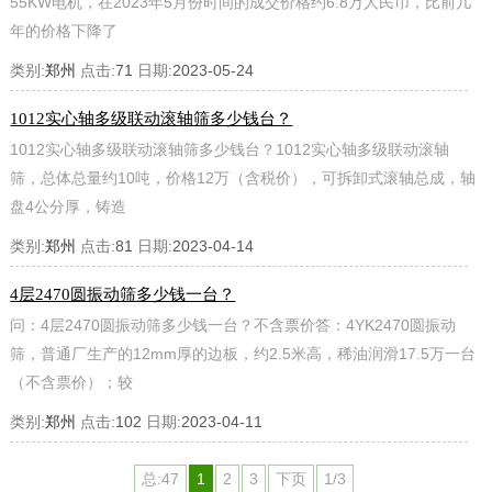
55KW电机，在2023年5月份时间的成交价格约6.8万人民币，比前几
年的价格下降了
类别:
郑州
点击:
71
日期:
2023-05-24
1012实心轴多级联动滚轴筛多少钱台？
1012实心轴多级联动滚轴筛多少钱台？1012实心轴多级联动滚轴
筛，总体总量约10吨，价格12万（含税价），可拆卸式滚轴总成，轴
盘4公分厚，铸造
类别:
郑州
点击:
81
日期:
2023-04-14
4层2470圆振动筛多少钱一台？
问：4层2470圆振动筛多少钱一台？不含票价答：4YK2470圆振动
筛，普通厂生产的12mm厚的边板，约2.5米高，稀油润滑17.5万一台
（不含票价）；较
类别:
郑州
点击:
102
日期:
2023-04-11
总:47
1
2
3
下页
1/3